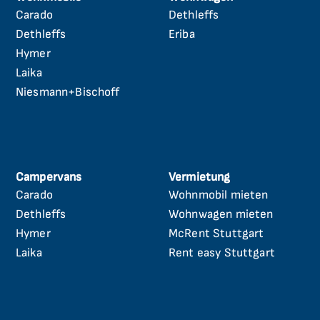
Carado
Dethleffs
Navigation
Navigation
überspringen
überspringen
Dethleffs
Eriba
Hymer
Laika
Niesmann+Bischoff
Campervans
Vermietung
Carado
Wohnmobil mieten
Navigation
Navigation
überspringen
überspringen
Dethleffs
Wohnwagen mieten
Hymer
McRent Stuttgart
Laika
Rent easy Stuttgart