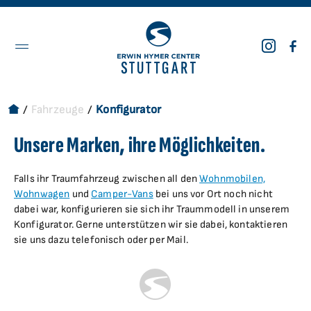
Service & Werkstatt
Vermietung
Über uns
Karriere
Fahrzeuge
Konfigurator
Überblick
Überblick
Unternehmen
Jobs
Unsere Marken, ihre Möglichkeiten.
Wohnmobil mieten
Das Team
Bewerben
Falls ihr Traumfahrzeug zwischen all den
Wohnwagen mieten
Wohnmobilen,
Wohnwagen
und
Camper-Vans
bei uns vor Ort noch nicht
dabei war, konfigurieren sie sich ihr Traummodell in unserem
Konfigurator. Gerne unterstützen wir sie dabei, kontaktieren
sie uns dazu telefonisch oder per Mail.