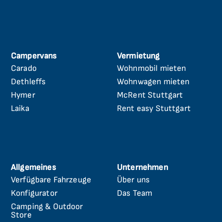
Campervans
Vermietung
Carado
Wohnmobil mieten
Navigation
Navigation
überspringen
überspringen
Dethleffs
Wohnwagen mieten
Hymer
McRent Stuttgart
Laika
Rent easy Stuttgart
Allgemeines
Unternehmen
Verfügbare Fahrzeuge
Über uns
Navigation
Navigation
überspringen
überspringen
Konfigurator
Das Team
Camping & Outdoor
Store