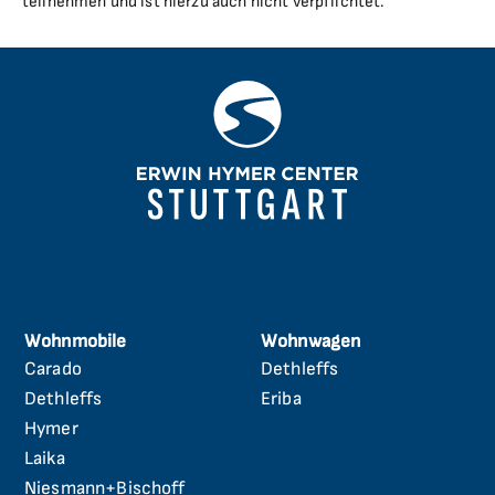
teilnehmen und ist hierzu auch nicht verpflichtet.
Wohnmobile
Wohnwagen
Carado
Dethleffs
Navigation
Navigation
überspringen
überspringen
Dethleffs
Eriba
Hymer
Laika
Niesmann+Bischoff