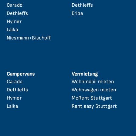
Carado
Dethleffs
Navigation
Navigation
überspringen
überspringen
Dethleffs
Eriba
Hymer
Laika
Niesmann+Bischoff
Campervans
Vermietung
Carado
Wohnmobil mieten
Navigation
Navigation
überspringen
überspringen
Dethleffs
Wohnwagen mieten
Hymer
McRent Stuttgart
Laika
Rent easy Stuttgart