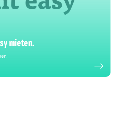
asy mieten.
er.